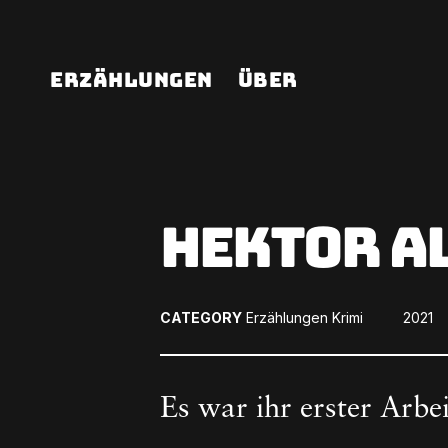
Erzählungen
Über
Skip
to
Hektor A
content
POST
CATEGORY
Erzählungen
Krimi
2021
ON:
Es war ihr erster Arbei