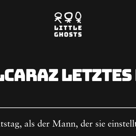
littleghosts / Erzählungen
lcaraz letztes
ED
tstag, als der Mann, der sie einstell