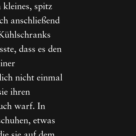
kleines, spitz
ich anschließend
 Kühlschranks
ste, dass es den
iner
ich nicht einmal
ie ihren
uch warf. In
schuhen, etwas
die sie auf dem