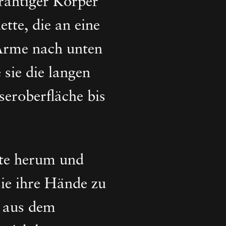
drahtiger Körper
tte, die an eine
 Arme nach unten
 sie die langen
eroberfläche bis
lte herum und
ie ihre Hände zu
h aus dem