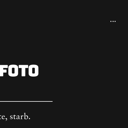
open
sideba
 Foto
te, starb.