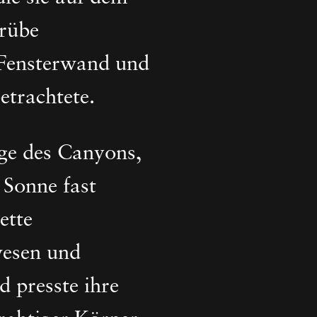
trübe
 Fensterwand und
etrachtete.
ge des Canyons,
 Sonne fast
ette
wesen und
 presste ihre